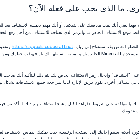
ي، ما الذي يجب علي فعله الآن؟
لة فهذا يعني أنك تمت معاقبتك على شبكتنا، أو أنك مهتم بعملية الاستئناف بع
رابط موقع الاستئناف الخاص بنا والرمز الذي تحتاجه للاستئناف من أجل رفع الحظ
الحظر الخاص بك، ستحتاج إلى زيارة
https://appeals.cubecraft.net
ريخ/وقت حظرك ومن قام بالحظر.
ر على "استئناف" وإدخال رمز الاستئناف الخاص بك. يتم ذلك للتأكيد أنك صاح
في مشاكل أخرى. يقوم فريق الإدارة لدينا بمراجعة جميع الاستئنافات بشكل ي
بتك بالموافقة على شروطنا/قواعدنا قبل إنشاء استئنافك. يتم ذلك للتأكد من فهمك 
 عقوبتك.
كورة أعلاه، ستتم إحالتك إلى الصفحة الرئيسية حيث يمكنك التماس الاستئناف لع