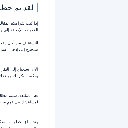
لقد تم حظر
إذا كنت تقرأ هذه المقا
العقوبة، بالإضافة إلى 
للاستئناف من أجل رفع 
ستحتاج إلى إدخال اسم مستخدم Minecraft الخاص بك والمتابعة. سيظهر لك تا
الآن، ستحتاج إلى النق
يمكنه التنكر بك ووضعك 
بعد المتابعة، ستتم مطال
لمساعدتك في فهم سبب
بعد اتباع الخطوات المذ