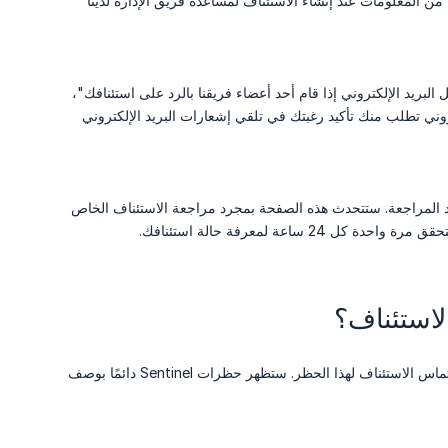
 المعلومات عند إنشاء الاستئناف لمساعدة فريق الإدارة لدينا
ريد الإلكتروني إذا قام أحد أعضاء فريقنا بالرد على استئنافك"،
روني تطلب منك تأكيد رغبتك في تلقي إشعارات البريد الإلكتروني
يد المراجعة. ستتحدث هذه الصفحة بمجرد مراجعة الاستئناف الخاص
عة لمعرفة حالة استئنافك.
إذا تم حظرك بواسطة Sentinel، نظامنا التجريبي لمكافحة الغش، وتعتقد أنه كان خطأً، فيمكنك أيضًا التماس الاستئناف لهذا الحظر. ستظهر حظرات Sentinel دائمًا بوصف