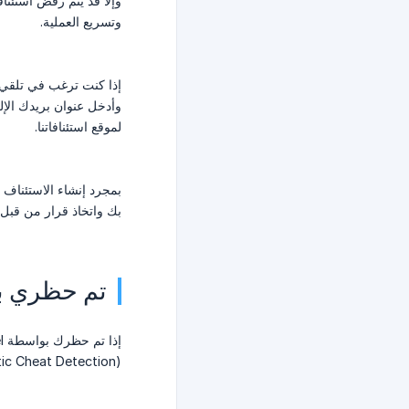
وإلا قد يتم رفض استئنا
وتسريع العملية.
إذا كنت ترغب في تلقي ب
وأدخل عنوان بريدك الإل
لموقع استئنافاتنا.
بمجرد إنشاء الاستئناف
بك واتخاذ قرار من قبل أحد أع
تم حظري بواسطة Sentinel، كيف ي
nel Automatic Cheat Detection