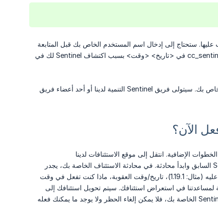
 عليها. ستحتاج إلى إدخال اسم المستخدم الخاص بك قبل المتابعة
حتى نتمكن من البحث عن عقوبتك. ستظهر عقوبة Sentinel الخاصة بك على أنها تم حظرك بواسطة cc_sentinel في <تاريخ> <وقت> بسبب اكتشاف Sentinel لك في
مثلما ذُكر أعلاه، للاستئناف، ستحتاج إلى النقر على زر "الاستئناف" واتباع الخطوات لإنشاء الاستئناف الخاص بك. سيتولى فريق Sentinel التنمية لدينا أو أحد أعضاء فريق
عليك اتباع بعض الخطوات الإضافية. انتقل إلى موقع الاستئنافات لدينا
)، أدخل اسم المستخدم الخاص بك كما فعلت في استئناف Sentinel السابق وابدأ محادثة. في محادثة الاستئناف الخاصة بك، يجدر
إضافة ما يلي: منصة Minecraft التي كنت تستخدمها (Java/Bedrock)، إصدار Minecraft الذي كنت عليه (مثال: 1.19.1)، تاريخ/وقت العقوبة، ماذا كنت تفعل في وقت
ة لمساعدتنا في استعراض استئنافك. سيتم تحويل استئنافك إلى
محادثة حيث ستتحدث مع أحد المسؤولين حول حظرك، أو سيتم رفض استئنافك. إذا تم رفض محادثة Sentinel الخاصة بك، فلا يمكن إلغاء الحظر ولا يوجد ما يمكنك فعله