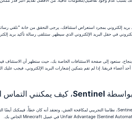
فك بسبب عدم وجود تفاصيل/معلومات كافية. من الأفضل تقديم أكبر قدر ممكن من
ريد إلكتروني بمجرد استعراض استئنافك، يرجى التحقق من خانة "تلقي رسائل الب
كتروني في حقل البريد الإلكتروني الذي سيظهر. ستتلقى رسالة تأكيد بريد إلكت
 بنجاح، ستعود إلى صفحة الاستئنافات الخاصة بك، حيث ستظهر أن الاستئناف ق
ضاء فريقنا. إذا لم تقم بتمكين إشعارات البريد الإلكتروني، فيجب عليك التحقق مرة واحدة كل 24 سا
مكنني التماس الاستئناف؟
Unfair Advantage (Senti) في عميل Minecraft الخاص بك.