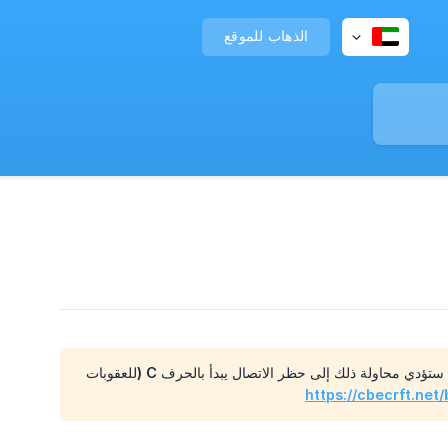
الذهاب للموقع
تحذير: غير مسموح بمحاولة الوصول إلى شبكتنا باستخدام حساب جديد أثناء فترة العقاب (التجاوز). ستؤدي محاولة ذلك إلى حظر الاتصال يبدأ بالحرف C (للعقوبات
https://cbecrft.net