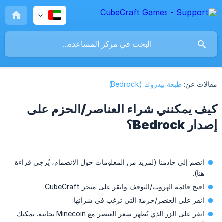
مقالات عن:
طبعة بيدروك (Bedrock)
كيف يمكنني شراء العناصر/الحزم على
إصدار Bedrock؟
انضم إلى خادمنا (لمزيد من المعلومات حول الانضمام، يُرجى قراءة
هنا).
افتح قائمة الهروب/التوقف وانقر على متجر CubeCraft.
انقر على العنصر/حزمة التي ترغب في شرائها.
انقر على الزر الذي يُظهر سعر العنصر مع Minecoin بجانبه. يمكنك