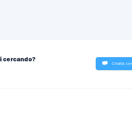
giocatori. Questo articolo è solo una linea guida generale, e il Te
Moderazione avrà la facoltà di applicare punizioni come ritiene
necessario, così come di perdonare caso per cas
ai cercando?
Chatta con