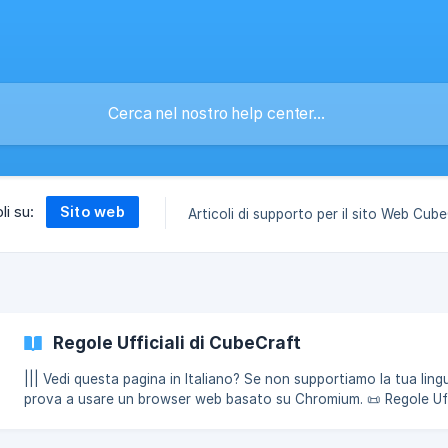
Sito web
li su:
Articoli di supporto per il sito Web Cube
Regole Ufficiali di CubeCraft
||| Vedi questa pagina in Italiano? Se non supportiamo la tua ling
prova a usare un browser web basato su Chromium. 📜 Regole Ufficiali
di CubeCraft📜 **Le regole del CubeCraft Network sono pensate per
rendere tutte le piattaforme un luogo sicuro e amichevole per tut