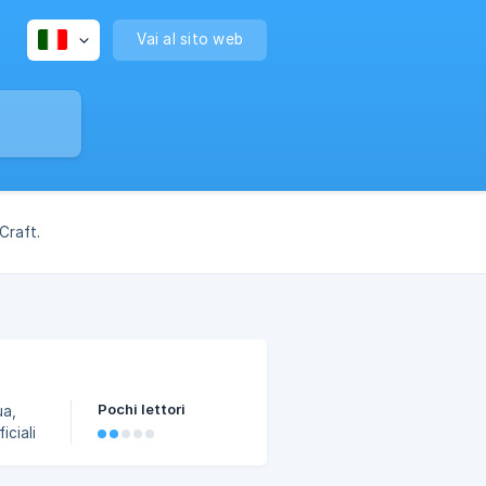
Vai al sito web
Craft.
Pochi lettori
ua,
ti i