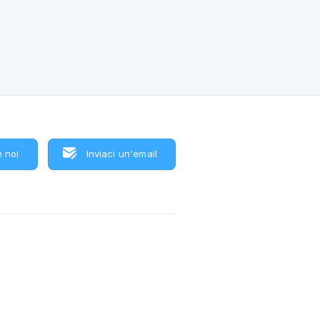
am di
 noi
Inviaci un'email