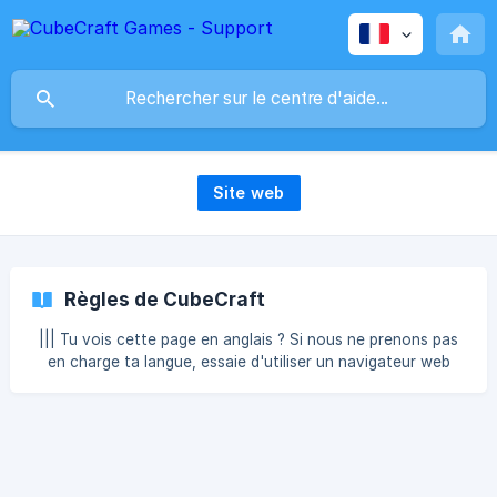
Site web
Règles de CubeCraft
||| Tu vois cette page en anglais ? Si nous ne prenons pas
en charge ta langue, essaie d'utiliser un navigateur web
basé sur Chromium. 📜 Règles Officielles de CubeCraft📜
Les règles du réseau CubeCraft ont pour but de rendre
toutes les plateformes sûres et conviviales pour tous les
joueurs. Cet article est seulement un guide général, et l'
Équipe de Modération **pourra appliquer des sanctions si
elle le juge nécessaire, ainsi que pardonner au cas par