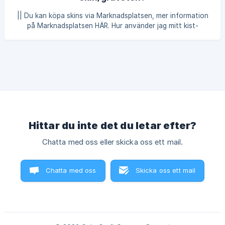
|| Du kan köpa skins via Marknadsplatsen, mer information
på Marknadsplatsen HÄR. Hur använder jag mitt kist-
utseende? Anslut till våran server (Mer information om att
ansluta HÄR). Gå med i ett spel av SkyWars (Vilken variant
som
Hittar du inte det du letar efter?
Chatta med oss eller skicka oss ett mail.
Chatta med oss
Skicka oss ett mail