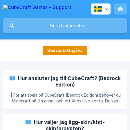
Bedrock-Utgåva
Hur ansluter jag till CubeCraft? (Bedrock
Edition)
|| För att spela på CubeCraft (Bedrock Edition) behöver du
Minecraft på din enhet och ett Xbox Live-konto. Du kan
läsa mer på den officiella webbplatsen. Steg 1. Öppna
Minecraft Bedrock Edition. Steg 2. På huvudskärmen, klicka
på ”Spela/Play” och sedan på ”Server”-fliken. ![]
Hur väljer jag ägg-skin/kist-
(https://storage.crisp.chat/users/helpde
skin/gravsten?