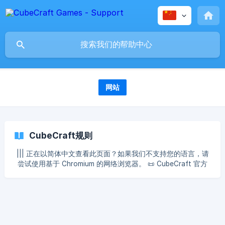
网站
CubeCraft规则
||| 正在以简体中文查看此页面？如果我们不支持您的语言，请
尝试使用基于 Chromium 的网络浏览器。 📜 CubeCraft 官方
规则📜 CubeCraft 网络的规则旨在使所有平台成为一个安全且
友好的环境，供所有玩家使用。本条款仅为一般性指导，管理
团队 有权根据情况适当施加处罚，并可根据个案决定宽恕。选
择使用我们的平台，即表示您同意遵守这些基本规则。 目录 ✍️
聊天使用 ➕第三方客户端修改或插件 🕹️游戏玩法相关 🩳皮肤自
定义和用户名 🗨️Discord 规则 📜论坛规则 ✍️聊天使用 | 在