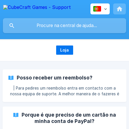
Loja
Posso receber um reembolso?
| Para pedires um reembolso entra em contacto com a
nossa equipa de suporte. A melhor maneira de o fazeres é
através do botão de chat no canto inferior direito da
página ou enviares um email para sales@cubecraft.net
Quando posso receber um reembolso? A tua compra tem
Porque é que preciso de um cartão na
de ter sido realizada nos últimos 14 dias (duas semanas). Se
minha conta de PayPal?
a tua compra foi realizada antes disso, podemos não te
conseguir oferecer um reembolso. Métodos de pagamento