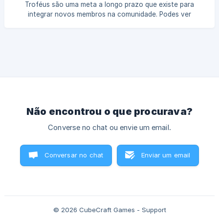
Troféus são uma meta a longo prazo que existe para
a caso. Ao optar por utilizar
integrar novos membros na comunidade. Podes ver
quantos pontos de troféu tens aqui: GOSTOS Somebody
Likes You (Alguém gosta de ti) - 2 pontos de troféu Alguém
gostou de uma das tuas mensagens. Continua a postar
assim para receberes mais! I Like It a Lot (Gosto muito
disso) - 10 pontos de troféu As tuas mensagens receberam
um gosto *25
Não encontrou o que procurava?
Converse no chat ou envie um email.
Conversar no chat
Enviar um email
© 2026 CubeCraft Games - Support