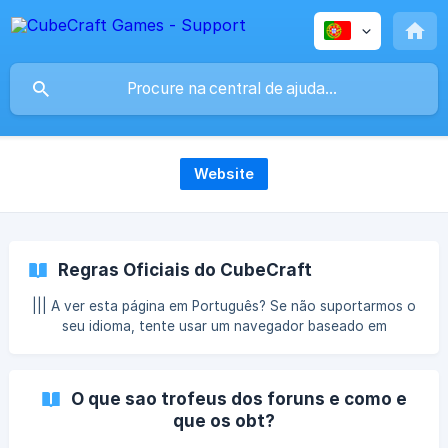
Website
Regras Oficiais do CubeCraft
||| A ver esta página em Português? Se não suportarmos o
seu idioma, tente usar um navegador baseado em
Chromium. 📜 Regras Oficiais do CubeCraft📜 **As regras
da CubeCraft Network destinam-se a tornar todas as
plataformas um local seguro e amigável para todos os
O que sao trofeus dos foruns e como e
jogadores. Este artigo é apenas uma diretriz geral, e a
que os obt?
Equipa de Moderação terá permissão para aplicar punições
conforme considerar necessário, bem como perdoar caso