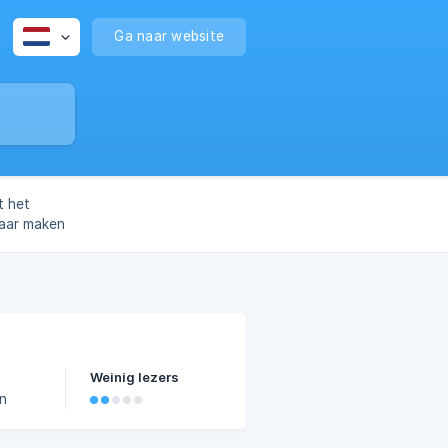
Ga naar website
t het
waar maken
Weinig lezers
an
en