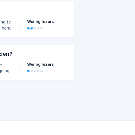
egint
Weinig lezers
ang te
t bent
lengd.
zien?
Weinig lezers
ie
at je
ebt,
n Team