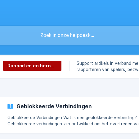
Support artikels in verband me
Rapporten en beroepen
rapporteren van spelers, bez
tegen een ban of mute.
Geblokkeerde Verbindingen
Geblokkeerde Verbindingen Wat is een geblokkeerde verbinding?
Geblokkeerde verbindingen zijn ontwikkeld om het overtreden v
regels te verminderen, met name valsspelers die hun bans omzeil
door van IP-adres te wisselen. Uw foutcode wordt op uw scherm